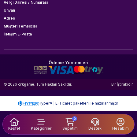
Vergi Dairesi / Numarası
Unvan
Adres
Müşteri Temsilcisi
İletişim E-Posta
Ödeme Yöntemleri
© 2026
crkgame
. Tüm Hakları Saklıdır.
Bir
İştirakidir.
Hyper® | E-Ticaret paketleri ile hazırlanmıştır.
0
Keşfet
Kategoriler
Sepetim
Destek
Hesabım