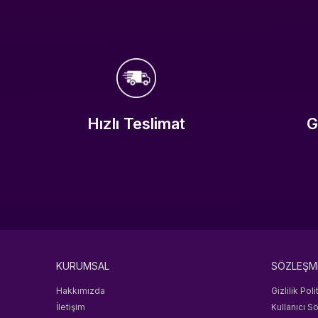
öne çıkmak olsun, burada mobil strateji
deneyiminizi destekleyecek çözümler
bulabilirsiniz.
Age of Empires Mobile, klasik gerçek zamanlı
strateji ruhunu mobil platforma uyarlarken;
şehir geliştirme, kaynak yönetimi, birlik
oluşturma, savaş taktikleri ve ittifak
mücadeleleri gibi pek çok dinamiği bir araya
Hızlı Teslimat
G
getirir. Bu kategori de tam olarak bu deneyimi
daha verimli hale getirmeyi hedefler. Oyun içi
ilerlemeyi hızlandıran seçeneklerden, hesap
güçlendirme odaklı ürünlere kadar farklı
ihtiyaçlara yönelik alternatifler sunar.
Bu Kategoride
Neler Bulabilirsiniz?
KURUMSAL
SÖZLEŞM
Hakkımızda
Gizlilik Poli
Öne Çıkan
İletişim
Kullanıcı S