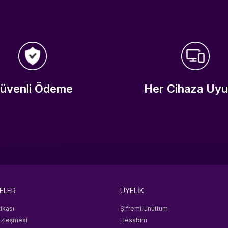
üvenli Ödeme
Her Cihaza Uy
ELER
ÜYELİK
tikası
Şifremi Unuttum
özleşmesi
Hesabım