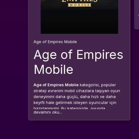
Age of Empires Mobile
Age of Empires
Mobile
Age of Empires Mobile
kategorisi, popüler
strateji evrenini mobil cihazlara taşıyan oyun
deneyimini daha güçlü, daha hızlı ve daha
keyifli hale getirmek isteyen oyuncular için
hazırlanmıştır. Bu kategoride, oyunda
devamını oku...
ilerlemenizi destekleyen dijital ürünler, hesap
geliştirme seçenekleri, oyun içi kaynaklar ve
stratejik avantaj sağlayabilecek hizmetler yer
alabilir. Amacınız ister krallığınızı büyütmek,
ister ordunuzu güçlendirmek, ister rekabette