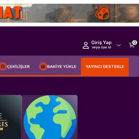
Giriş Yap
0
veya üye ol
ÇEKİLİŞLER
BAKİYE YÜKLE
YAYINCI DESTEKLE