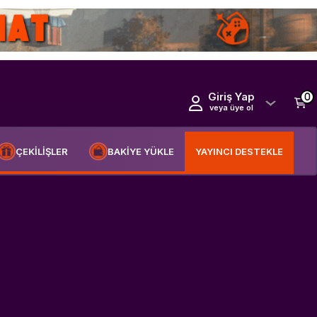
Giriş Yap
0
veya üye ol
ÇEKİLİŞLER
BAKİYE YÜKLE
YAYINCI DESTEKLE