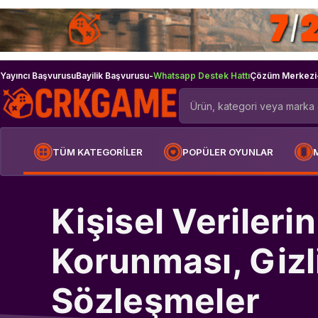
Yayıncı Başvurusu
Bayilik Başvurusu
-
Whatsapp Destek Hattı
Çözüm Merkezi
TÜM KATEGORİLER
POPÜLER OYUNLAR
Kişisel Verilerin
Korunması, Gizli
Sözleşmeler