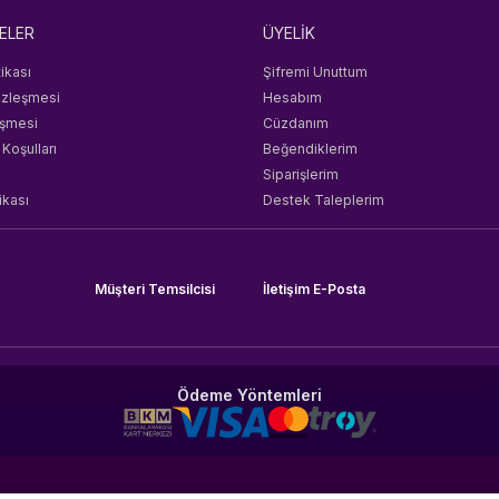
ELER
ÜYELİK
tikası
Şifremi Unuttum
özleşmesi
Hesabım
eşmesi
Cüzdanım
 Koşulları
Beğendiklerim
Siparişlerim
ikası
Destek Taleplerim
Müşteri Temsilcisi
İletişim E-Posta
Ödeme Yöntemleri