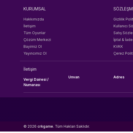
KURUMSAL
SÖZLEŞM
Hakkımızda
Gizlilik Poli
İletişim
Kullanıcı S
Tüm Oyunlar
Satış Sözl
Çözüm Merkezi
İptal & İade
Bayimiz Ol
KVKK
Yayıncımız Ol
Çerez Polit
İletişim
Unvan
Adres
Vergi Dairesi /
Numarası
© 2026
crkgame
. Tüm Hakları Saklıdır.