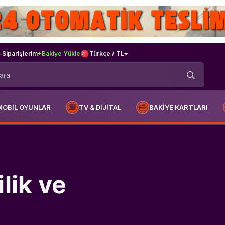
-
Siparişlerim
+Bakiye Yükle
Türkçe / TL
MOBİL OYUNLAR
TV & DİJİTAL
BAKİYE KARTLARI
lik ve