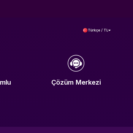
Türkçe / TL
umlu
Çözüm Merkezi