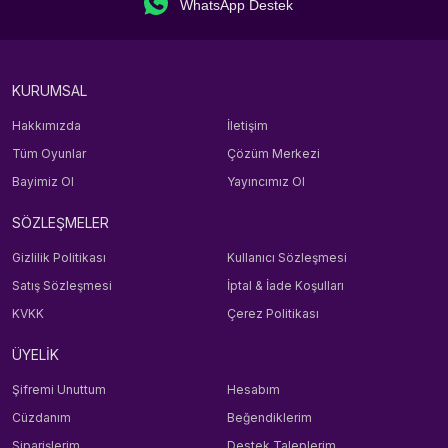
WhatsApp Destek
KURUMSAL
Hakkımızda
İletişim
Tüm Oyunlar
Çözüm Merkezi
Bayimiz Ol
Yayıncımız Ol
SÖZLEŞMELER
Gizlilik Politikası
Kullanıcı Sözleşmesi
Satış Sözleşmesi
İptal & İade Koşulları
KVKK
Çerez Politikası
ÜYELİK
Şifremi Unuttum
Hesabım
Cüzdanım
Beğendiklerim
Siparişlerim
Destek Taleplerim