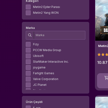
Kategori
Metin2 Ejder Parası
Metin2 Yang WON
Marka
Fizy
Metin
PCCW Media Group
Ubisoft
StarMaker Interactive Inc.
10.87
joygame
Farlight Games
Valve Corporation
JC Planet
PlayStation
Deathko
Ürün Çeşidi
NetEase Games
Grinding Gear Games
E-pin