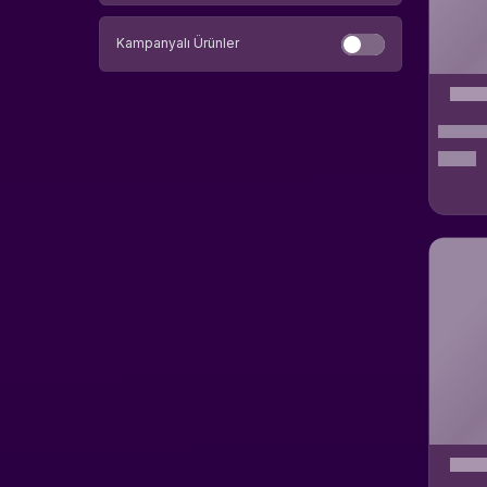
Gravity
Kampanyalı Ürünler
ESTsoft
battle.net
Paribu
TQ Digital Entertainment
Cross Fire
Dsmart
Darkko
Wattgaming
Eldorıa Myko
Electronic Arts
REXE
Epic Games
Gain
GeForce
Getir
İnstagram
Google
Gamegami