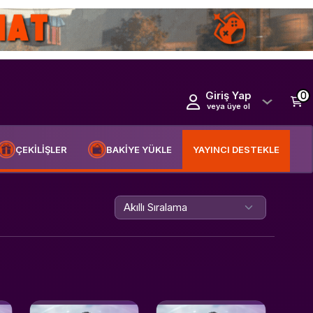
Giriş Yap
0
veya üye ol
ÇEKİLİŞLER
BAKİYE YÜKLE
YAYINCI DESTEKLE