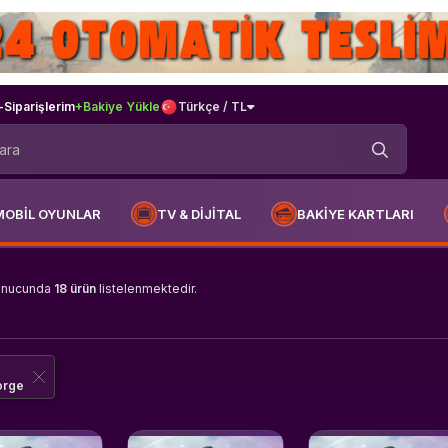
-
Siparişlerim
+Bakiye Yükle
Türkçe / TL
MOBİL OYUNLAR
TV & DİJİTAL
BAKİYE KARTLARI
onucunda
18 ürün
listelenmektedir.
orge