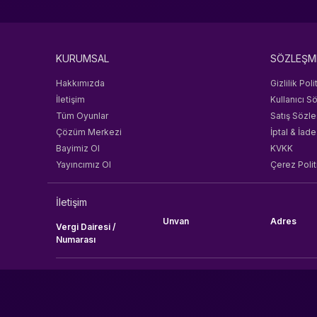
Knight Unity
Old Usko
Diablo
4399en Game
KURUMSAL
SÖZLEŞM
Nfinity Games
Hakkımızda
Gizlilik Poli
Popmundo
İletişim
Kullanıcı S
PUBG Studios
Tüm Oyunlar
Satış Sözl
Raid Shadow Legends
Çözüm Merkezi
İptal & İade
Razer
Bayimiz Ol
KVKK
Rigorz
Yayıncımız Ol
Çerez Polit
Rokogame
Rise
İletişim
Roblox Corporation
Unvan
Adres
BYTE
Vergi Dairesi /
Numarası
S Sport
Bot-Cave
PHBOT
Team Speak 3
Teamfıght Tactıcs