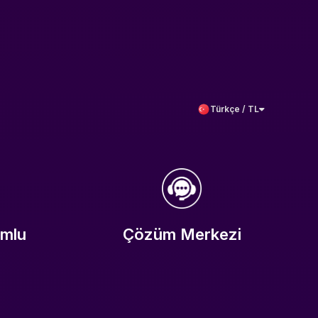
Türkçe / TL
umlu
Çözüm Merkezi