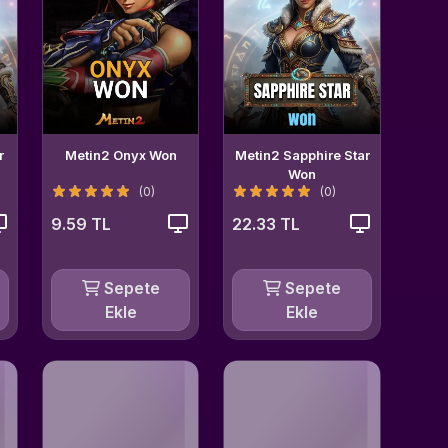
r
Metin2 Onyx Won
Metin2 Sapphire Star
Won
(0)
(0)
9.59 TL
22.33 TL
Sepete
Sepete
Ekle
Ekle