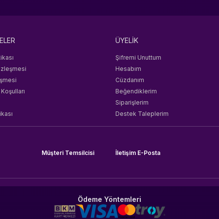
ELER
ÜYELİK
tikası
Şifremi Unuttum
özleşmesi
Hesabım
eşmesi
Cüzdanım
 Koşulları
Beğendiklerim
Siparişlerim
ikası
Destek Taleplerim
Müşteri Temsilcisi
İletişim E-Posta
Ödeme Yöntemleri