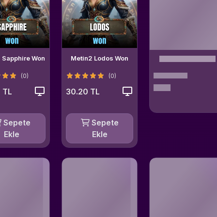
 Sapphire Won
Metin2 Lodos Won
(0)
(0)
 TL
30.20 TL
Sepete
Sepete
Ekle
Ekle