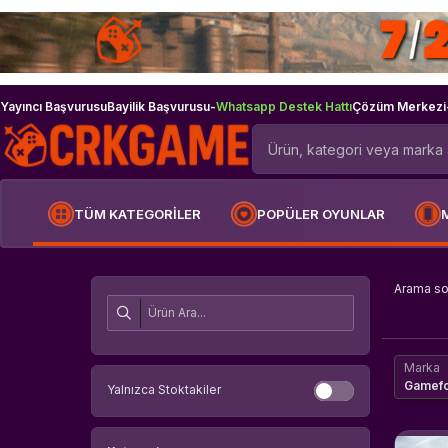
Yayıncı Başvurusu
Bayilik Başvurusu
-
Whatsapp Destek Hattı
Çözüm Merkezi
TÜM KATEGORİLER
POPÜLER OYUNLAR
Arama s
Marka
Gamef
Yalnızca Stoktakiler