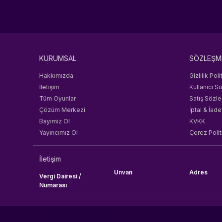
Tencent
HyoCard
Joymax
Imvu
KURUMSAL
SÖZLEŞM
Sobee
Jawaker
Hakkımızda
Gizlilik Poli
Jet Proxy
İletişim
Kullanıcı S
TTHmobi
Tüm Oyunlar
Satış Sözl
Oasis Games
Çözüm Merkezi
İptal & İade
IGG
Bayimiz Ol
KVKK
M24PRO
Yayıncımız Ol
Çerez Polit
Marsko
Gameforge
İletişim
Mojang
Unvan
Adres
Vergi Dairesi /
Moonton
Numarası
NimoTV
Nintendo
Knight Unity