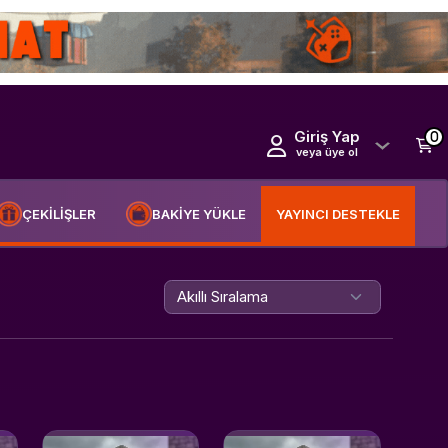
Giriş Yap
0
veya üye ol
ÇEKİLİŞLER
BAKİYE YÜKLE
YAYINCI DESTEKLE