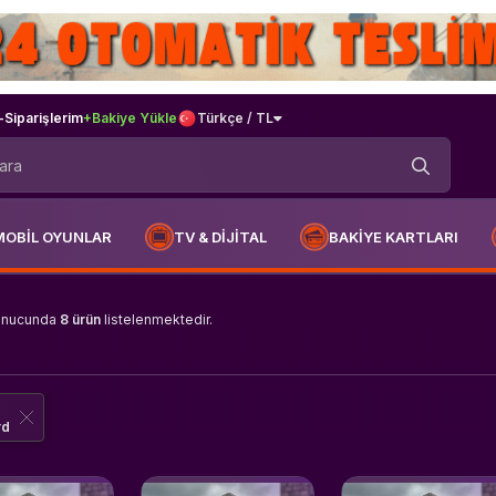
-
Siparişlerim
+Bakiye Yükle
Türkçe / TL
MOBİL OYUNLAR
TV & DİJİTAL
BAKİYE KARTLARI
onucunda
8 ürün
listelenmektedir.
rd