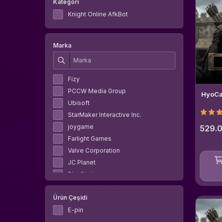
Kategori
Knight Online AfkBot
Marka
Fizy
PCCW Media Group
HyoCa
Ubisoft
StarMaker Interactive Inc.
joygame
529.0
Farlight Games
Valve Corporation
JC Planet
PlayStation
Deathko
Ürün Çeşidi
NetEase Games
Grinding Gear Games
E-pin
AkaraWAR