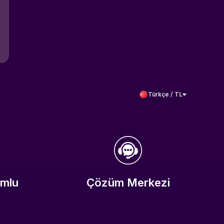
Türkçe / TL
umlu
Çözüm Merkezi