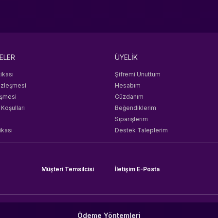
ELER
ÜYELİK
tikası
Şifremi Unuttum
özleşmesi
Hesabım
eşmesi
Cüzdanım
 Koşulları
Beğendiklerim
Siparişlerim
ikası
Destek Taleplerim
Müşteri Temsilcisi
İletişim E-Posta
Ödeme Yöntemleri