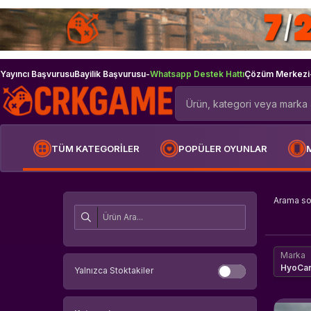
Yayıncı Başvurusu
Bayilik Başvurusu
-
Whatsapp Destek Hattı
Çözüm Merkezi
TÜM KATEGORİLER
POPÜLER OYUNLAR
Arama s
Marka
HyoCa
Yalnızca Stoktakiler