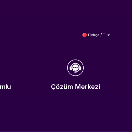
Türkçe / TL
umlu
Çözüm Merkezi