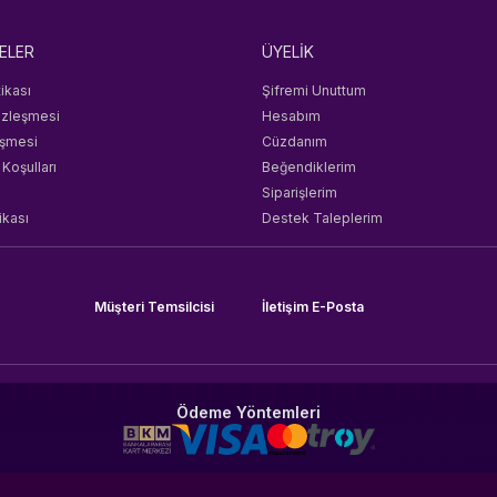
ELER
ÜYELİK
tikası
Şifremi Unuttum
özleşmesi
Hesabım
eşmesi
Cüzdanım
 Koşulları
Beğendiklerim
Siparişlerim
ikası
Destek Taleplerim
Müşteri Temsilcisi
İletişim E-Posta
Ödeme Yöntemleri