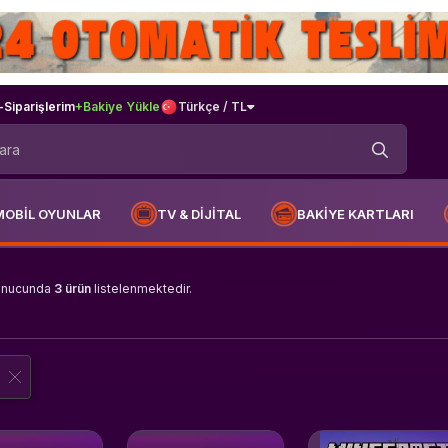
-
Siparişlerim
+Bakiye Yükle
Türkçe / TL
MOBİL OYUNLAR
TV & DİJİTAL
BAKİYE KARTLARI
onucunda
3 ürün
listelenmektedir.