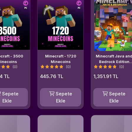
craft - 3500
Minecraft - 1720
Minecraft Java an
inecoins
Minecoins
Bedrock Edition
(0)
(0)
(0)
Windows
4 TL
445.76 TL
1,351.91 TL
Sepete
Sepete
Sepete
Ekle
Ekle
Ekle