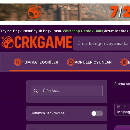
Yayıncı Başvurusu
Bayilik Başvurusu
-
Whatsapp Destek Hattı
Çözüm Merkezi
TÜM KATEGORİLER
POPÜLER OYUNLAR
Arama s
Marka
Mojang
Yalnızca Stoktakiler