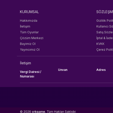
Tencent
KURUMSAL
SÖZLEŞM
HyoCard
Joymax
Hakkımızda
Gizlilik Poli
Imvu
İletişim
Kullanıcı S
Sobee
Tüm Oyunlar
Satış Sözl
Jawaker
Çözüm Merkezi
İptal & İade
Jet Proxy
Bayimiz Ol
KVKK
TTHmobi
Yayıncımız Ol
Çerez Polit
Oasis Games
IGG
İletişim
M24PRO
Unvan
Adres
Vergi Dairesi /
Marsko
Numarası
Gameforge
Mojang
Moonton
NimoTV
Nintendo
Knight Unity
© 2026
crkgame
. Tüm Hakları Saklıdır.