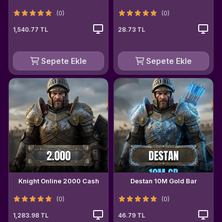
(0)
(0)
1,540.77 TL
28.73 TL
Sepete Ekle
Sepete Ekle
Knight Online 2000 Cash
Destan 10M Gold Bar
(0)
(0)
1,283.98 TL
46.79 TL