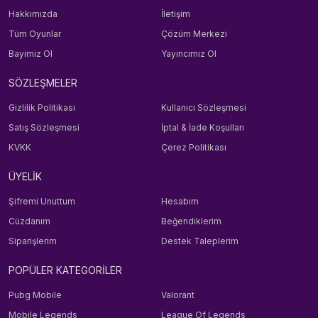
Hakkımızda
İletişim
Tüm Oyunlar
Çözüm Merkezi
Bayimiz Ol
Yayıncımız Ol
SÖZLEŞMELER
Gizlilik Politikası
Kullanıcı Sözleşmesi
Satış Sözleşmesi
İptal & İade Koşulları
KVKK
Çerez Politikası
ÜYELİK
Şifremi Unuttum
Hesabım
Cüzdanım
Beğendiklerim
Siparişlerim
Destek Taleplerim
POPÜLER KATEGORİLER
Pubg Mobile
Valorant
Mobile Legends
League Of Legends