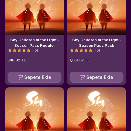
Sky Children of the Light -
Sky Children of the Light -
Season Pass Reguler
Season Pass Pack
(0)
(0)
508.92 TL
1,051.07 TL
Sepete Ekle
Sepete Ekle