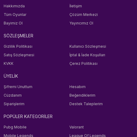
Hakkımızda
İletişim
Tüm Oyunlar
Çözüm Merkezi
Bayimiz Ol
Yayıncımız Ol
SÖZLEŞMELER
Gizlilik Politikası
Kullanıcı Sözleşmesi
Satış Sözleşmesi
İptal & İade Koşulları
KVKK
Çerez Politikası
ÜYELİK
Şifremi Unuttum
Hesabım
Cüzdanım
Beğendiklerim
Siparişlerim
Destek Taleplerim
POPÜLER KATEGORİLER
Pubg Mobile
Valorant
Mobile Legends
League Of Legends