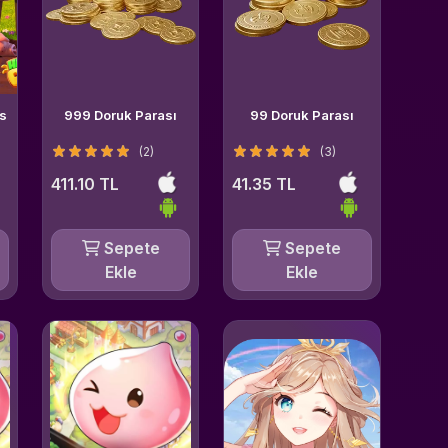
as
999 Doruk Parası
99 Doruk Parası
(2)
(3)
411.10 TL
41.35 TL
Sepete
Sepete
Ekle
Ekle