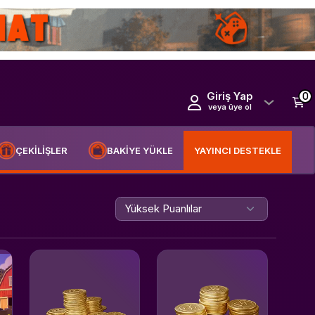
Giriş Yap
0
veya üye ol
ÇEKİLİŞLER
BAKİYE YÜKLE
YAYINCI DESTEKLE