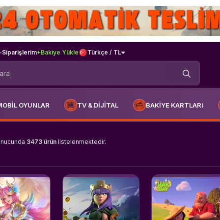
-
Siparişlerim
+Bakiye Yükle
Türkçe / TL
MOBİL OYUNLAR
TV & DİJİTAL
BAKİYE KARTLARI
onucunda
3473 ürün
listelenmektedir.