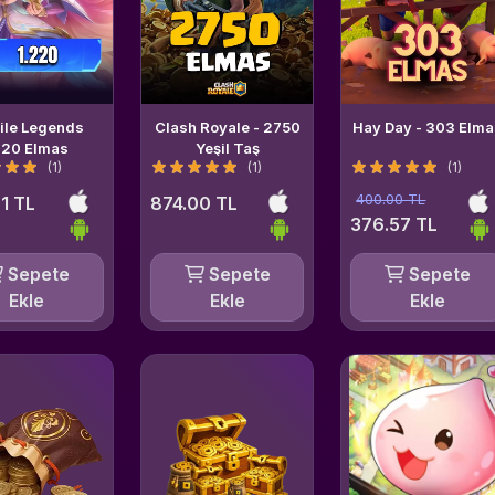
ile Legends
Clash Royale - 2750
Hay Day - 303 Elm
220 Elmas
Yeşil Taş
(1)
(1)
(1)
400.00 TL
1 TL
874.00 TL
376.57 TL
Sepete
Sepete
Sepete
Ekle
Ekle
Ekle