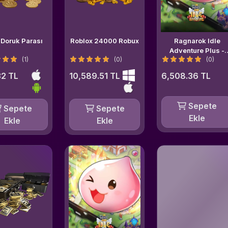
Doruk Parası
Roblox 24000 Robux
Ragnarok Idle
Adventure Plus -
(1)
(0)
(0)
9999 + 1500 Vouch
2 TL
10,589.51 TL
6,508.36 TL
Sepete
Sepete
Sepete
Ekle
Ekle
Ekle