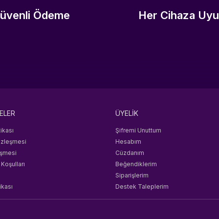
üvenli Ödeme
Her Cihaza Uy
ELER
ÜYELİK
tikası
Şifremi Unuttum
özleşmesi
Hesabım
eşmesi
Cüzdanım
 Koşulları
Beğendiklerim
Siparişlerim
ikası
Destek Taleplerim