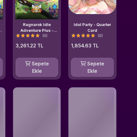
Ragnarok Idle
Idol Party - Quarter
Adventure Plus -
Card
(0)
(0)
er
4999 + 650 Voucher
3,261.22 TL
1,854.63 TL
Sepete
Sepete
Ekle
Ekle