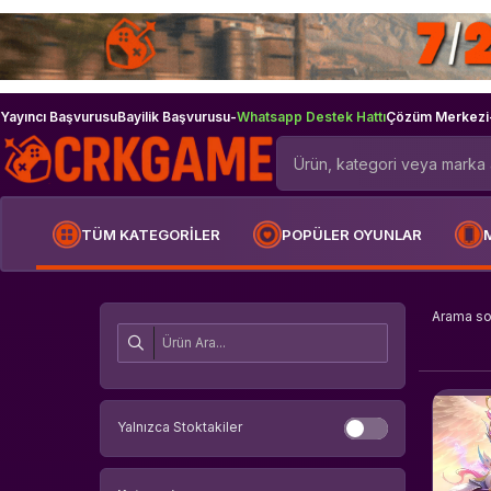
Yayıncı Başvurusu
Bayilik Başvurusu
-
Whatsapp Destek Hattı
Çözüm Merkezi
TÜM KATEGORİLER
POPÜLER OYUNLAR
Arama s
Yalnızca Stoktakiler