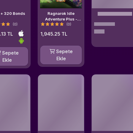
 + 320 Bonds
Ragnarok Idle
Adventure Plus -
(0)
(0)
2999 + 360 Voucher
.13 TL
1,945.25 TL
Sepete
Sepete
Ekle
Ekle