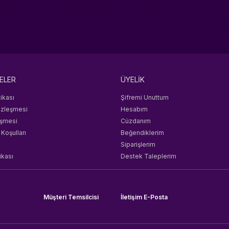
ELER
ÜYELİK
tikası
Şifremi Unuttum
özleşmesi
Hesabım
eşmesi
Cüzdanım
 Koşulları
Beğendiklerim
Siparişlerim
ikası
Destek Taleplerim
Müşteri Temsilcisi
İletişim E-Posta