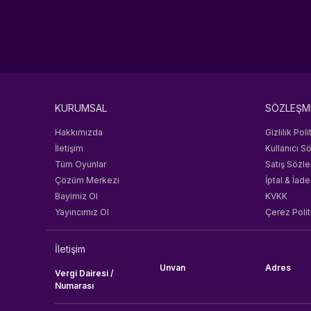
KURUMSAL
SÖZLEŞM
Hakkımızda
Gizlilik Poli
İletişim
Kullanıcı S
Tüm Oyunlar
Satış Sözl
Çözüm Merkezi
İptal & İade
Bayimiz Ol
KVKK
Yayıncımız Ol
Çerez Polit
İletişim
Unvan
Adres
Vergi Dairesi /
Numarası