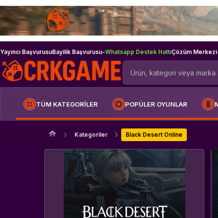
Yayıncı Başvurusu
Bayilik Başvurusu
-
Whatsapp Destek Hattı
Çözüm Merkezi
TÜM KATEGORİLER
POPÜLER OYUNLAR
Kategoriler
Black Desert Online