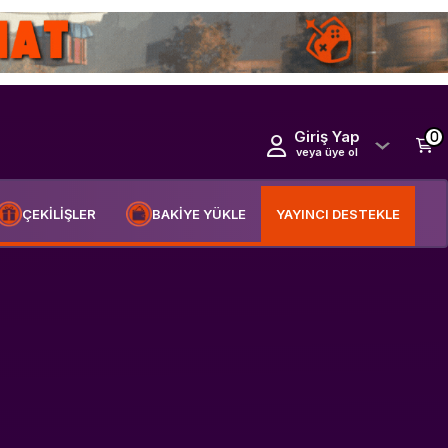
Giriş Yap
0
veya üye ol
ÇEKİLİŞLER
BAKİYE YÜKLE
YAYINCI DESTEKLE