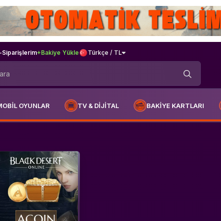
-
Siparişlerim
+Bakiye Yükle
Türkçe / TL
MOBİL OYUNLAR
TV & DİJİTAL
BAKİYE KARTLARI