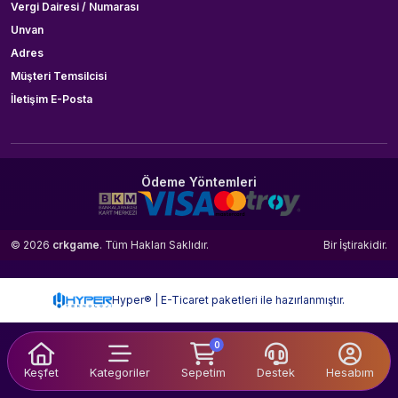
Vergi Dairesi / Numarası
Unvan
Adres
Müşteri Temsilcisi
İletişim E-Posta
Ödeme Yöntemleri
© 2026
crkgame
. Tüm Hakları Saklıdır.
Bir
İştirakidir.
Hyper® | E-Ticaret paketleri ile hazırlanmıştır.
0
Keşfet
Kategoriler
Sepetim
Destek
Hesabım