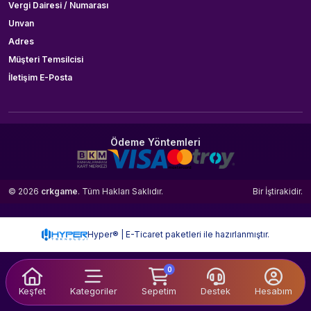
Vergi Dairesi / Numarası
Unvan
Adres
Müşteri Temsilcisi
İletişim E-Posta
Ödeme Yöntemleri
© 2026
crkgame
. Tüm Hakları Saklıdır.
Bir
İştirakidir.
Hyper® | E-Ticaret paketleri ile hazırlanmıştır.
0
Keşfet
Kategoriler
Sepetim
Destek
Hesabım