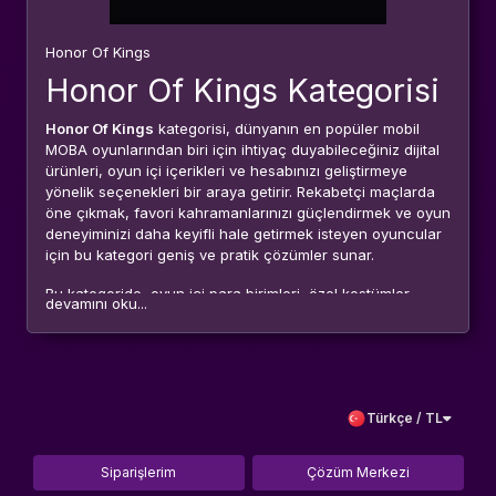
Honor Of Kings
Honor Of Kings Kategorisi
Honor Of Kings
kategorisi, dünyanın en popüler mobil
MOBA oyunlarından biri için ihtiyaç duyabileceğiniz dijital
ürünleri, oyun içi içerikleri ve hesabınızı geliştirmeye
yönelik seçenekleri bir araya getirir. Rekabetçi maçlarda
öne çıkmak, favori kahramanlarınızı güçlendirmek ve oyun
deneyiminizi daha keyifli hale getirmek isteyen oyuncular
için bu kategori geniş ve pratik çözümler sunar.
Bu kategoride, oyun içi para birimleri, özel kostümler,
devamını oku...
kahramanlar, etkinlik içerikleri, hesap geliştirme hizmetleri
ve oyuncuların ihtiyaçlarına göre değişen çeşitli dijital
seçenekler bulunabilir. İster yeni başlayan olun ister
sıralamalarda yükselmeyi hedefleyen deneyimli bir
oyuncu,
Honor Of Kings
kategorisi oyun içi ilerlemenizi
Türkçe / TL
destekleyen ürün ve hizmetlere kolayca ulaşmanızı sağlar.
Bu Kategoride Neler
Siparişlerim
Çözüm Merkezi