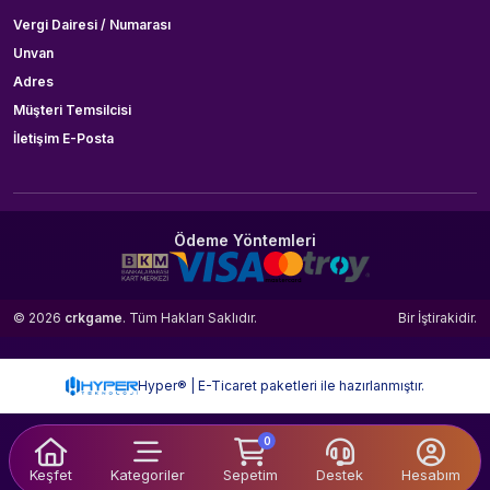
Vergi Dairesi / Numarası
Unvan
Adres
Müşteri Temsilcisi
İletişim E-Posta
Ödeme Yöntemleri
© 2026
crkgame
. Tüm Hakları Saklıdır.
Bir
İştirakidir.
Hyper® | E-Ticaret paketleri ile hazırlanmıştır.
0
Keşfet
Kategoriler
Sepetim
Destek
Hesabım