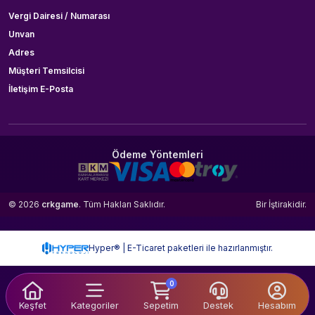
Vergi Dairesi / Numarası
Unvan
Adres
Müşteri Temsilcisi
İletişim E-Posta
Ödeme Yöntemleri
© 2026
crkgame
. Tüm Hakları Saklıdır.
Bir
İştirakidir.
Hyper® | E-Ticaret paketleri ile hazırlanmıştır.
0
Keşfet
Kategoriler
Sepetim
Destek
Hesabım