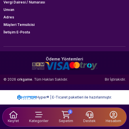
Vergi Dairesi / Numarası
Unvan
Adres
Müşteri Temsilcisi
İletişim E-Posta
Ödeme Yöntemleri
© 2026
crkgame
. Tüm Hakları Saklıdır.
Bir
İştirakidir.
Hyper® | E-Ticaret paketleri ile hazırlanmıştır.
0
Keşfet
Kategoriler
Sepetim
Destek
Hesabım