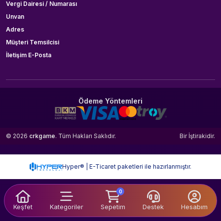
Vergi Dairesi / Numarası
Unvan
Adres
Müşteri Temsilcisi
İletişim E-Posta
Ödeme Yöntemleri
© 2026
crkgame
. Tüm Hakları Saklıdır.
Bir
İştirakidir.
Hyper® | E-Ticaret paketleri ile hazırlanmıştır.
0
Keşfet
Kategoriler
Sepetim
Destek
Hesabım