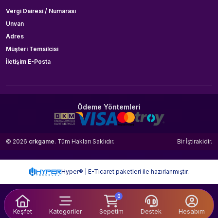
Vergi Dairesi / Numarası
Unvan
Adres
Müşteri Temsilcisi
İletişim E-Posta
Ödeme Yöntemleri
© 2026
crkgame
. Tüm Hakları Saklıdır.
Bir
İştirakidir.
Hyper® | E-Ticaret paketleri ile hazırlanmıştır.
0
Keşfet
Kategoriler
Sepetim
Destek
Hesabım