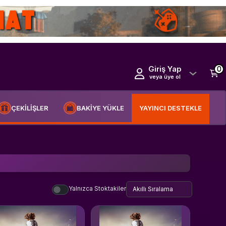
Giriş Yap
0
veya üye ol
ÇEKİLİŞLER
BAKİYE YÜKLE
YAYINCI DESTEKLE
Yalnızca Stoktakiler