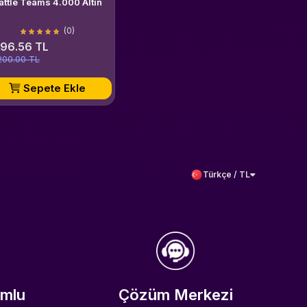
attle Teams 4.000 Altın
(0)
196.56 TL
200.00 TL
Sepete Ekle
Türkçe / TL
umlu
Çözüm Merkezi