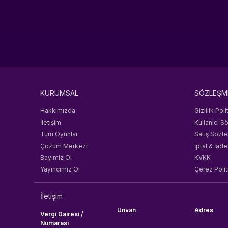
KURUMSAL
SÖZLEŞM
Hakkımızda
Gizlilik Poli
İletişim
Kullanıcı S
Tüm Oyunlar
Satış Sözl
Çözüm Merkezi
İptal & İade
Bayimiz Ol
KVKK
Yayıncımız Ol
Çerez Polit
İletişim
Unvan
Adres
Vergi Dairesi /
Numarası