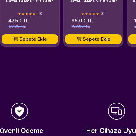
Battle Teams 1.000 Altın
Battle Teams 2.000 Altın
B
(0)
(0)
47.50 TL
95.00 TL
50.00 TL
100.00 TL
Sepete Ekle
Sepete Ekle
üvenli Ödeme
Her Cihaza Uy