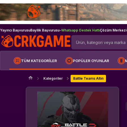
Yayıncı Başvurusu
Bayilik Başvurusu
-
Whatsapp Destek Hattı
Çözüm Merkezi
TÜM KATEGORİLER
POPÜLER OYUNLAR
Kategoriler
Battle Teams Altın