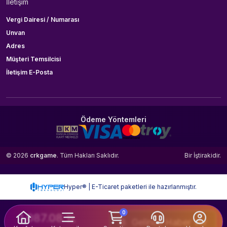
İletişim
Vergi Dairesi / Numarası
Unvan
Adres
Müşteri Temsilcisi
İletişim E-Posta
Ödeme Yöntemleri
© 2026
crkgame
. Tüm Hakları Saklıdır.
Bir
İştirakidir.
Hyper® | E-Ticaret paketleri ile hazırlanmıştır.
0
1,087.08
TL
Gelince Haber Ver