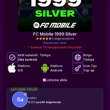
FC Mobile 1999 Silver
Electronic Arts
* Sadece TR Hesaplarında Geçerlidir
Aktif edilebilir:
Türkiye
Bölge
Ülke kontrolü
Türkiye
Platform
Platform
Ürün Tipi
IOS
Android
Top-up
0 değerlendirme
Listeme ekle
SATICININ TEKLIFI
10
satici
Sa
%
100
pozitif değerlendirme