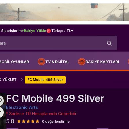
-
Siparişlerim
+Bakiye Yükle
Türkçe / TL
MOBİL OYUNLAR
TV & DİJİTAL
BAKİYE KARTLARI
 ID YÜKLET
FC Mobile 499 Silver
FC Mobile 499 Silver
Electronic Arts
* Sadece TR Hesaplarında Geçerlidir
5.0
0 değerlendirme