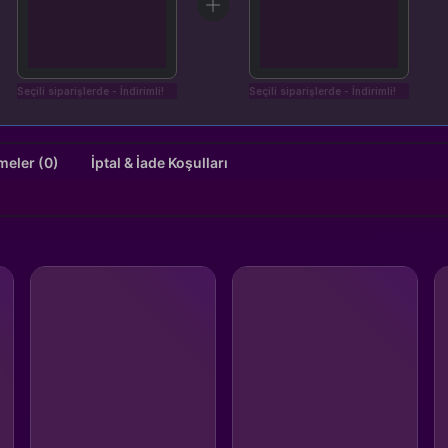
Seçili siparişlerde - İndirimli!
Seçili siparişlerde - İndirimli!
Değerlendirmeler (0)
İptal & İade Koşulları