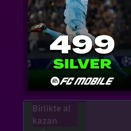
Birlikte al
kazan