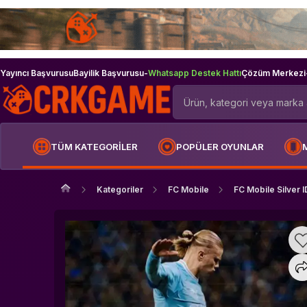
Yayıncı Başvurusu
Bayilik Başvurusu
-
Whatsapp Destek Hattı
Çözüm Merkezi
TÜM KATEGORİLER
POPÜLER OYUNLAR
Kategoriler
FC Mobile
FC Mobile Silver