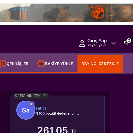
Giriş Yap
0
veya üye ol
ÇEKİLİŞLER
BAKİYE YÜKLE
YAYINCI DESTEKLE
SATICININ TEKLIFI
10
satici
Sa
%
100
pozitif değerlendirme
261,05
TL