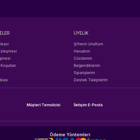
ELER
ÜYELİK
tikası
Şifremi Unuttum
özleşmesi
Hesabım
eşmesi
Cüzdanım
 Koşulları
Beğendiklerim
Siparişlerim
ikası
Destek Taleplerim
Müşteri Temsilcisi
İletişim E-Posta
Ödeme Yöntemleri