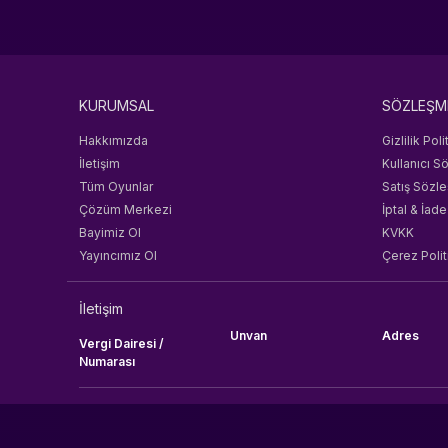
KURUMSAL
SÖZLEŞM
Hakkımızda
Gizlilik Poli
İletişim
Kullanıcı S
Tüm Oyunlar
Satış Sözl
Çözüm Merkezi
İptal & İade
Bayimiz Ol
KVKK
Yayıncımız Ol
Çerez Polit
İletişim
Unvan
Adres
Vergi Dairesi /
Numarası