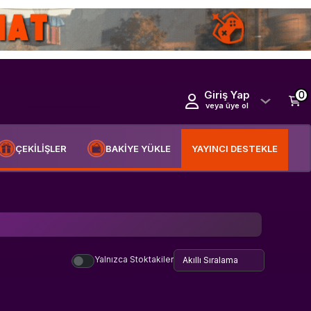
Giriş Yap
0
veya üye ol
ÇEKİLİŞLER
BAKİYE YÜKLE
YAYINCI DESTEKLE
Yalnızca Stoktakiler