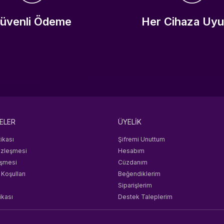
üvenli Ödeme
Her Cihaza Uy
ELER
ÜYELİK
tikası
Şifremi Unuttum
özleşmesi
Hesabım
eşmesi
Cüzdanım
 Koşulları
Beğendiklerim
Siparişlerim
ikası
Destek Taleplerim