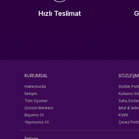
Hızlı Teslimat
G
KURUMSAL
SÖZLEŞM
Hakkımızda
Gizlilik Poli
İletişim
Kullanıcı S
Tüm Oyunlar
Satış Sözl
Çözüm Merkezi
İptal & İade
Bayimiz Ol
KVKK
Yayıncımız Ol
Çerez Polit
İletişim