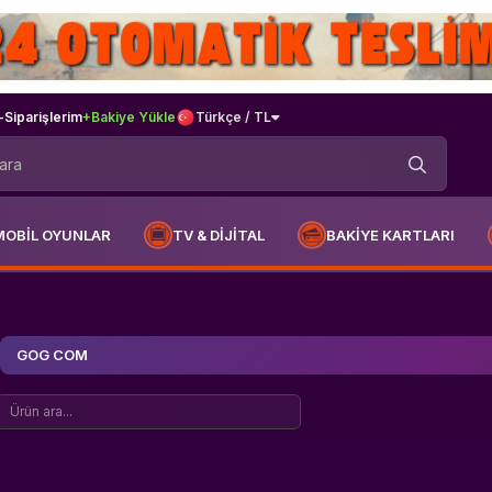
-
Siparişlerim
+Bakiye Yükle
Türkçe / TL
MOBİL OYUNLAR
TV & DİJİTAL
BAKİYE KARTLARI
GOG COM