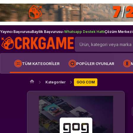
Yayıncı Başvurusu
Bayilik Başvurusu
-
Whatsapp Destek Hattı
Çözüm Merkezi
TÜM KATEGORİLER
POPÜLER OYUNLAR
Kategoriler
GOG COM