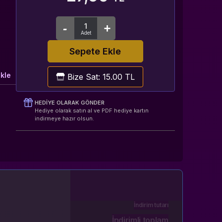
Sepete Ekle
ı
kle
Bize Sat: 15.00 TL
HEDIYE OLARAK GÖNDER
Hediye olarak satın al ve PDF hediye kartın
indirmeye hazır olsun.
İndirim tutarı
İndirimli toplam