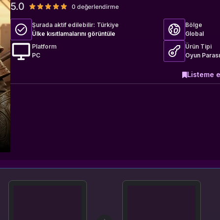
5.0
0 değerlendirme
Şurada aktif edilebilir:
Türkiye
Bölge
Ülke kısıtlamalarını görüntüle
Global
Platform
Ürün Tipi
PC
Oyun Paras
Listeme e