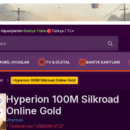
-
Siparişlerim
+Bakiye Yükle
Türkçe / TL
MOBİL OYUNLAR
TV & DİJİTAL
BAKİYE KARTLARI
ld
Hyperion 100M Silkroad Online Gold
Hyperion 100M Silkroad
Online Gold
Joymax
* Teslimat yeri "JANGAN ATÇI"