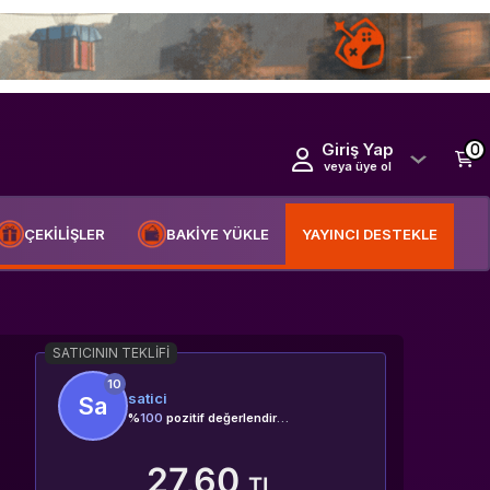
Giriş Yap
0
veya üye ol
ÇEKİLİŞLER
BAKİYE YÜKLE
YAYINCI DESTEKLE
SATICININ TEKLIFI
10
satici
Sa
%
100
pozitif değerlendirme
27,60
TL