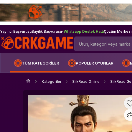
Yayıncı Başvurusu
Bayilik Başvurusu
-
Whatsapp Destek Hattı
Çözüm Merkezi
TÜM KATEGORİLER
POPÜLER OYUNLAR
Kategoriler
SilkRoad Online
SilkRoad Go