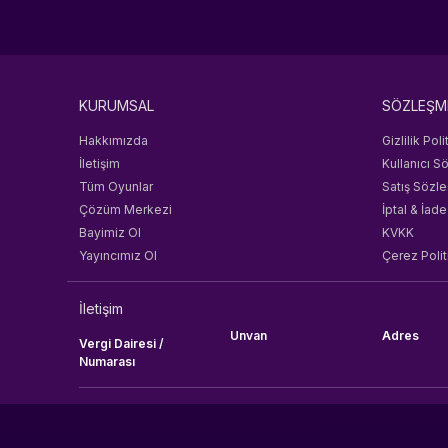
KURUMSAL
SÖZLEŞM
Hakkımızda
Gizlilik Poli
İletişim
Kullanıcı S
Tüm Oyunlar
Satış Sözl
Çözüm Merkezi
İptal & İade
Bayimiz Ol
KVKK
Yayıncımız Ol
Çerez Polit
İletişim
Unvan
Adres
Vergi Dairesi /
Numarası