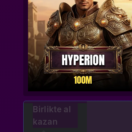
Birlikte al
kazan