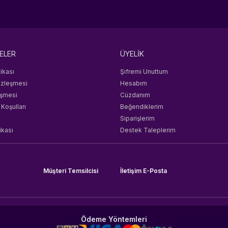
ELER
ÜYELİK
tikası
Şifremi Unuttum
özleşmesi
Hesabım
eşmesi
Cüzdanım
 Koşulları
Beğendiklerim
Siparişlerim
ikası
Destek Taleplerim
Müşteri Temsilcisi
İletişim E-Posta
Ödeme Yöntemleri