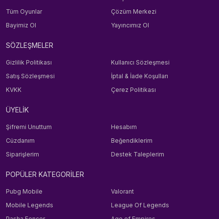
Tüm Oyunlar
Çözüm Merkezi
Bayimiz Ol
Yayıncımız Ol
SÖZLEŞMELER
Gizlilik Politikası
Kullanıcı Sözleşmesi
Satış Sözleşmesi
İptal & İade Koşulları
KVKK
Çerez Politikası
ÜYELİK
Şifremi Unuttum
Hesabım
Cüzdanım
Beğendiklerim
Siparişlerim
Destek Taleplerim
POPÜLER KATEGORİLER
Pubg Mobile
Valorant
Mobile Legends
League Of Legends
Pasha Fencer
Age of Empires