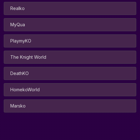
Realko
MyQua
PlaymyKO
The Knight World
DeathKO
HomekoWorld
Marsko