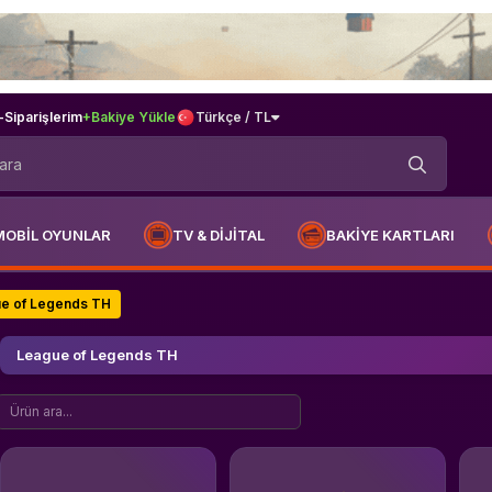
-
Siparişlerim
+Bakiye Yükle
Türkçe / TL
MOBİL OYUNLAR
TV & DİJİTAL
BAKİYE KARTLARI
e of Legends TH
League of Legends TH