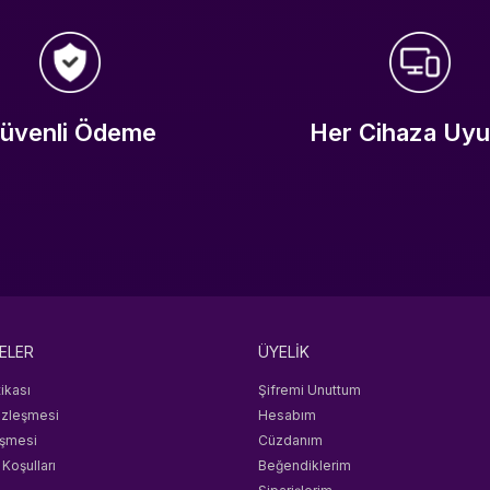
üvenli Ödeme
Her Cihaza Uy
ELER
ÜYELİK
tikası
Şifremi Unuttum
özleşmesi
Hesabım
eşmesi
Cüzdanım
 Koşulları
Beğendiklerim