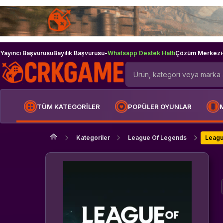
Yayıncı Başvurusu
Bayilik Başvurusu
-
Whatsapp Destek Hattı
Çözüm Merkezi
TÜM KATEGORİLER
POPÜLER OYUNLAR
Kategoriler
League Of Legends
Leagu