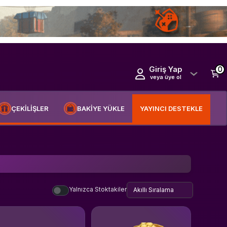
Giriş Yap
0
veya üye ol
ÇEKİLİŞLER
BAKİYE YÜKLE
YAYINCI DESTEKLE
Yalnızca Stoktakiler