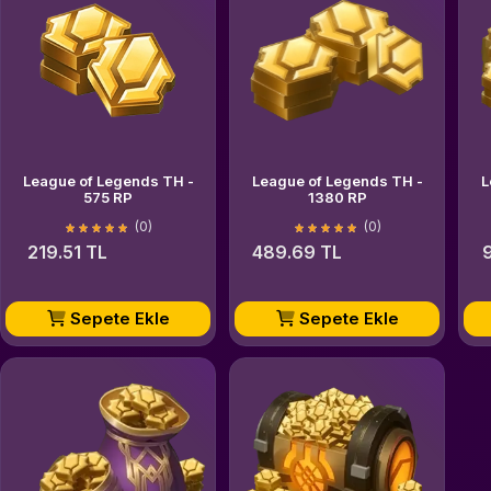
League of Legends TH -
League of Legends TH -
L
575 RP
1380 RP
(0)
(0)
219.51 TL
489.69 TL
Sepete Ekle
Sepete Ekle