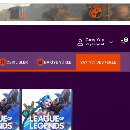
Giriş Yap
0
veya üye ol
ÇEKİLİŞLER
BAKİYE YÜKLE
YAYINCI DESTEKLE