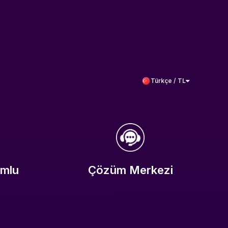
Türkçe / TL
umlu
Çözüm Merkezi