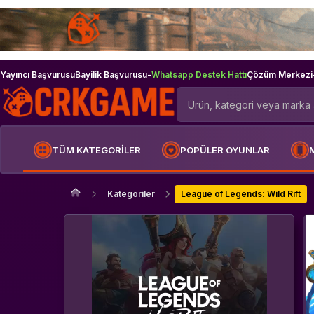
Yayıncı Başvurusu
Bayilik Başvurusu
-
Whatsapp Destek Hattı
Çözüm Merkezi
TÜM KATEGORİLER
POPÜLER OYUNLAR
Kategoriler
League of Legends: Wild Rift