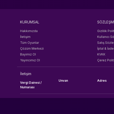
KURUMSAL
SÖZLEŞM
Hakkımızda
Gizlilik Poli
İletişim
Kullanıcı S
Tüm Oyunlar
Satış Sözl
Çözüm Merkezi
İptal & İade
Bayimiz Ol
KVKK
Yayıncımız Ol
Çerez Polit
İletişim
Unvan
Adres
Vergi Dairesi /
Numarası