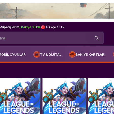
-
Siparişlerim
+Bakiye Yükle
Türkçe / TL
MOBİL OYUNLAR
TV & DİJİTAL
BAKİYE KARTLARI