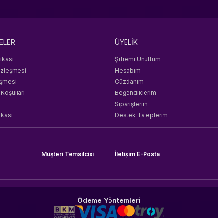
ELER
ÜYELİK
tikası
Şifremi Unuttum
özleşmesi
Hesabım
eşmesi
Cüzdanım
 Koşulları
Beğendiklerim
Siparişlerim
ikası
Destek Taleplerim
Müşteri Temsilcisi
İletişim E-Posta
Ödeme Yöntemleri