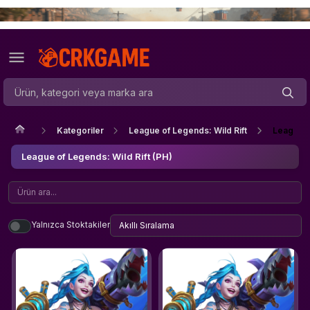
Kategoriler
League of Legends: Wild Rift
League o
League of Legends: Wild Rift (PH)
Yalnızca Stoktakiler