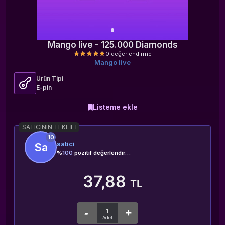
Mango live - 125.000 Diamonds
Mango live
Ürün Tipi
E-pin
Listeme ekle
0 değerlendirme
SATICININ TEKLIFI
10
satici
Sa
%
100
pozitif değerlendirme
37,88
TL