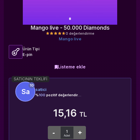
Mango live - 50.000 Diamonds
Mango live
Ürün Tipi
E-pin
Listeme ekle
0 değerlendirme
SATICININ TEKLIFI
10
satici
Sa
%
100
pozitif değerlendirme
15,16
TL