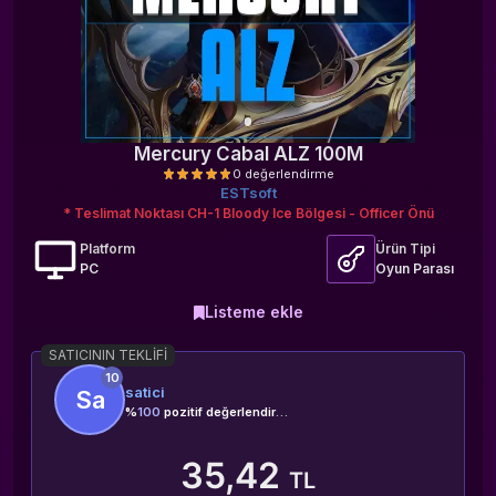
Mercury Cabal ALZ 100M
ESTsoft
* Teslimat Noktası CH-1 Bloody Ice Bölgesi - Officer Önü
Platform
Ürün Tipi
PC
Oyun Parası
Listeme ekle
0 değerlendirme
SATICININ TEKLIFI
10
satici
Sa
%
100
pozitif değerlendirme
35,42
TL