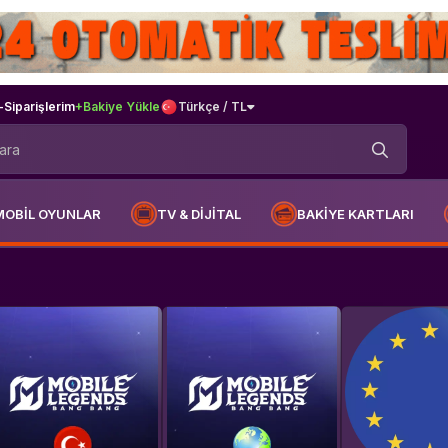
-
Siparişlerim
+Bakiye Yükle
Türkçe / TL
MOBİL OYUNLAR
TV & DİJİTAL
BAKİYE KARTLARI