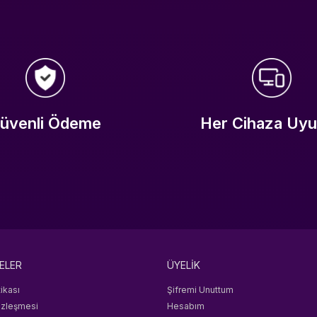
üvenli Ödeme
Her Cihaza Uy
ELER
ÜYELİK
tikası
Şifremi Unuttum
özleşmesi
Hesabım