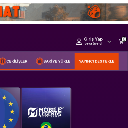
Giriş Yap
0
veya üye ol
ÇEKİLİŞLER
BAKİYE YÜKLE
YAYINCI DESTEKLE