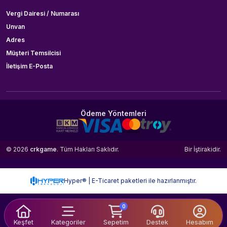
Vergi Dairesi / Numarası
Unvan
Adres
Müşteri Temsilcisi
İletişim E-Posta
Ödeme Yöntemleri
© 2026
crkgame
. Tüm Hakları Saklıdır.
Bir
İştirakidir.
Hyper® | E-Ticaret paketleri ile hazırlanmıştır.
0
Keşfet
Kategoriler
Sepetim
Destek
Hesabım