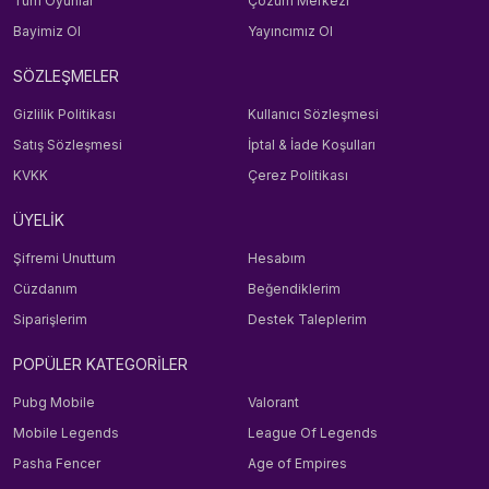
Tüm Oyunlar
Çözüm Merkezi
Bayimiz Ol
Yayıncımız Ol
SÖZLEŞMELER
Gizlilik Politikası
Kullanıcı Sözleşmesi
Satış Sözleşmesi
İptal & İade Koşulları
KVKK
Çerez Politikası
ÜYELİK
Şifremi Unuttum
Hesabım
Cüzdanım
Beğendiklerim
Siparişlerim
Destek Taleplerim
POPÜLER KATEGORİLER
Pubg Mobile
Valorant
Mobile Legends
League Of Legends
Pasha Fencer
Age of Empires