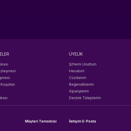
ELER
ÜYELİK
tikası
Şifremi Unuttum
özleşmesi
Hesabım
eşmesi
Cüzdanım
 Koşulları
Beğendiklerim
Siparişlerim
ikası
Destek Taleplerim
Müşteri Temsilcisi
İletişim E-Posta