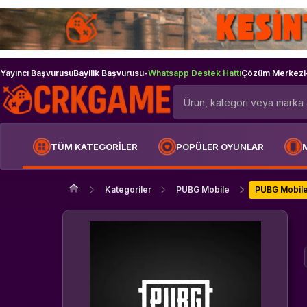
Yayıncı Başvurusu
Bayilik Başvurusu
-
Whatsapp Destek Hattı
Çözüm Merkezi
TÜM KATEGORİLER
POPÜLER OYUNLAR
Kategoriler
PUBG Mobile
PUBG Mobile