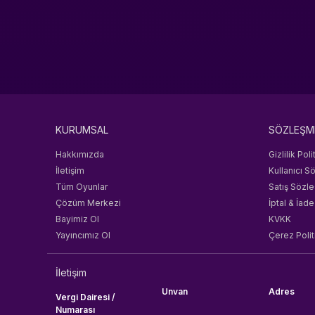
KURUMSAL
SÖZLEŞM
Hakkımızda
Gizlilik Poli
İletişim
Kullanıcı S
Tüm Oyunlar
Satış Sözl
Çözüm Merkezi
İptal & İade
Bayimiz Ol
KVKK
Yayıncımız Ol
Çerez Polit
İletişim
Unvan
Adres
Vergi Dairesi /
Numarası