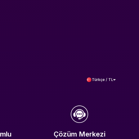
Türkçe / TL
umlu
Çözüm Merkezi