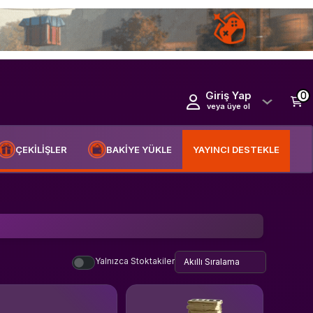
Giriş Yap
0
veya üye ol
ÇEKİLİŞLER
BAKİYE YÜKLE
YAYINCI DESTEKLE
Yalnızca Stoktakiler