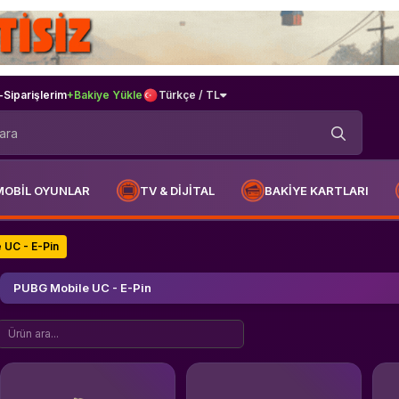
-
Siparişlerim
+Bakiye Yükle
Türkçe / TL
MOBİL OYUNLAR
TV & DİJİTAL
BAKİYE KARTLARI
 UC - E-Pin
PUBG Mobile UC - E-Pin