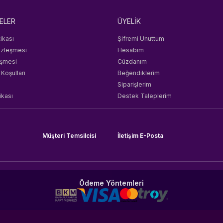
ELER
ÜYELİK
tikası
Şifremi Unuttum
özleşmesi
Hesabım
eşmesi
Cüzdanım
 Koşulları
Beğendiklerim
Siparişlerim
ikası
Destek Taleplerim
Müşteri Temsilcisi
İletişim E-Posta
Ödeme Yöntemleri