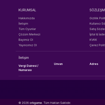
KURUMSAL
SÖZLEŞM
Hakkımızda
Gizlilik Poli
İletişim
Kullanıcı S
Tüm Oyunlar
Satış Sözl
Çözüm Merkezi
İptal & İade
Bayimiz Ol
KVKK
Yayıncımız Ol
Çerez Polit
İletişim
Unvan
Adres
Vergi Dairesi /
Numarası
© 2026
crkgame
. Tüm Hakları Saklıdır.