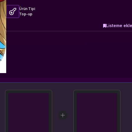
Ürün Tipi
Top-up
Listeme ekl