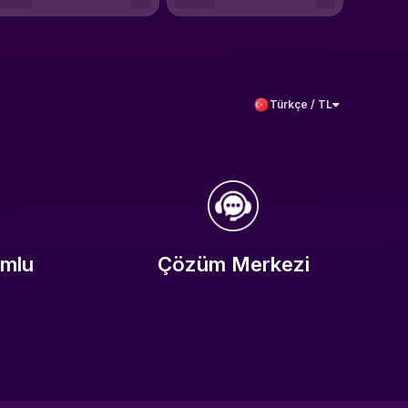
Türkçe / TL
umlu
Çözüm Merkezi