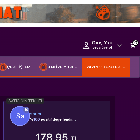
Giriş Yap
0
veya üye ol
ÇEKİLİŞLER
BAKİYE YÜKLE
YAYINCI DESTEKLE
SATICININ TEKLIFI
10
satici
Sa
%
100
pozitif değerlendirme
178,95
TL