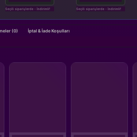
Seçili siparişlerde - İndirimli!
Seçili siparişlerde - İndirimli!
Değerlendirmeler (0)
İptal & İade Koşulları