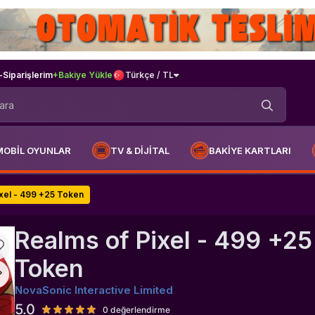
-
Siparişlerim
+Bakiye Yükle
Türkçe / TL
MOBİL OYUNLAR
TV & DİJİTAL
BAKİYE KARTLARI
ixel - 499 +25 Token
Realms of Pixel - 499 +25
Token
NovaSonic Interactive Limited
5.0
0 değerlendirme