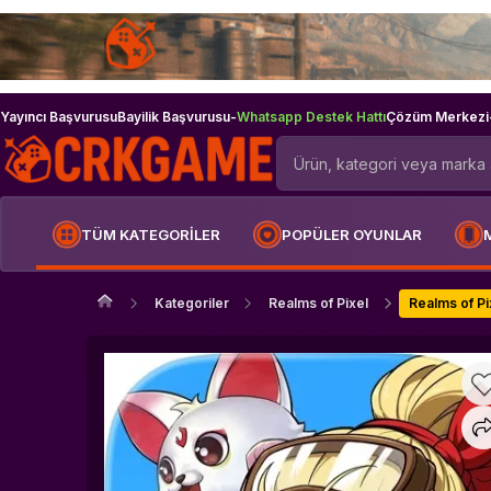
Yayıncı Başvurusu
Bayilik Başvurusu
-
Whatsapp Destek Hattı
Çözüm Merkezi
TÜM KATEGORİLER
POPÜLER OYUNLAR
Kategoriler
Realms of Pixel
Realms of P