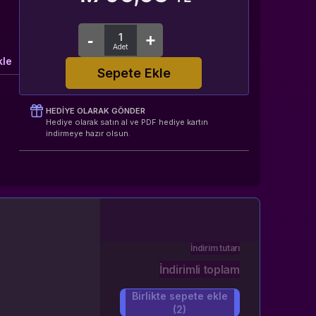
kle
Sepete Ekle
HEDIYE OLARAK GÖNDER
Hediye olarak satın al ve PDF hediye kartın
indirmeye hazır olsun.
İndirim tutarı
İndirimli toplam
Birlikte sepete ekle
(2)