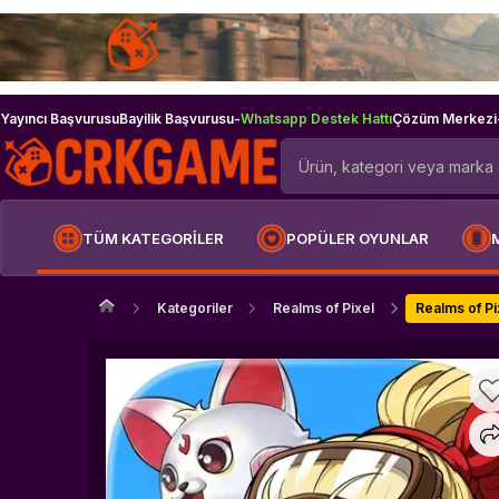
Yayıncı Başvurusu
Bayilik Başvurusu
-
Whatsapp Destek Hattı
Çözüm Merkezi
TÜM KATEGORİLER
POPÜLER OYUNLAR
Kategoriler
Realms of Pixel
Realms of P