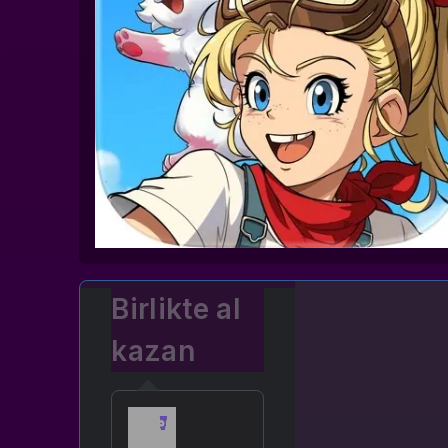
Birlikte al
kazan