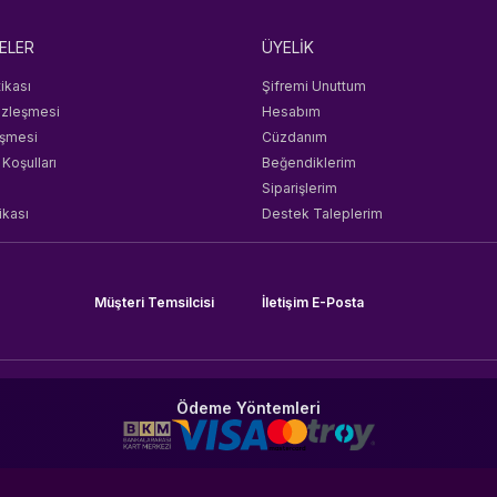
ELER
ÜYELİK
tikası
Şifremi Unuttum
özleşmesi
Hesabım
eşmesi
Cüzdanım
 Koşulları
Beğendiklerim
Siparişlerim
ikası
Destek Taleplerim
Müşteri Temsilcisi
İletişim E-Posta
Ödeme Yöntemleri