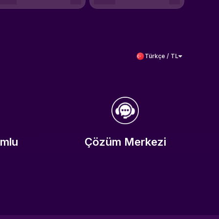
Türkçe / TL
umlu
Çözüm Merkezi