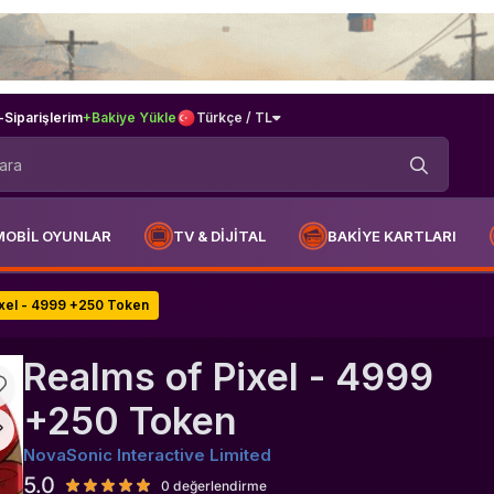
-
Siparişlerim
+Bakiye Yükle
Türkçe / TL
MOBİL OYUNLAR
TV & DİJİTAL
BAKİYE KARTLARI
ixel - 4999 +250 Token
Realms of Pixel - 4999
+250 Token
NovaSonic Interactive Limited
5.0
0 değerlendirme