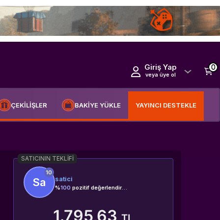
Giriş Yap
0
veya üye ol
ÇEKİLİŞLER
BAKİYE YÜKLE
YAYINCI DESTEKLE
SATICININ TEKLIFI
10
satici
Sa
%
100
pozitif değerlendirme
1.795,63
TL