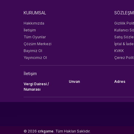
KURUMSAL
SÖZLEŞM
Hakkımızda
Gizlilik Poli
İletişim
Kullanıcı S
Tüm Oyunlar
Satış Sözl
Çözüm Merkezi
İptal & İade
Bayimiz Ol
KVKK
Yayıncımız Ol
Çerez Polit
İletişim
Unvan
Adres
Vergi Dairesi /
Numarası
© 2026
crkgame
. Tüm Hakları Saklıdır.