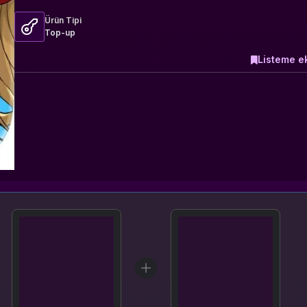
Ürün Tipi
Top-up
Listeme e