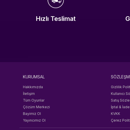
Hızlı Teslimat
G
KURUMSAL
SÖZLEŞM
Hakkımızda
Gizlilik Poli
İletişim
Kullanıcı S
Tüm Oyunlar
Satış Sözl
Çözüm Merkezi
İptal & İade
Bayimiz Ol
KVKK
Yayıncımız Ol
Çerez Polit