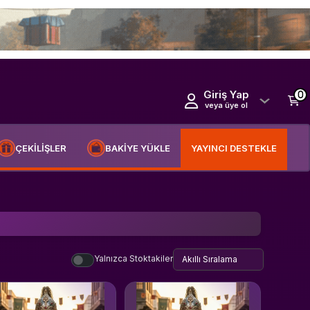
Giriş Yap
0
veya üye ol
ÇEKİLİŞLER
BAKİYE YÜKLE
YAYINCI DESTEKLE
Yalnızca Stoktakiler