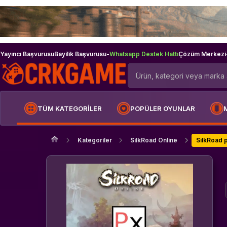
Yayıncı Başvurusu
Bayilik Başvurusu
-
Whatsapp Destek Hattı
Çözüm Merkezi
TÜM KATEGORİLER
POPÜLER OYUNLAR
Kategoriler
SilkRoad Online
SilkRoad 