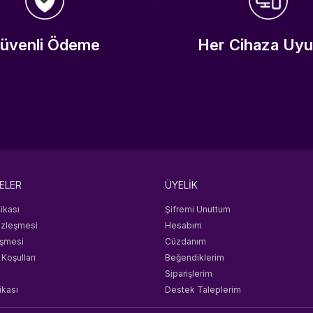
üvenli Ödeme
Her Cihaza Uy
ELER
ÜYELİK
tikası
Şifremi Unuttum
özleşmesi
Hesabım
eşmesi
Cüzdanım
 Koşulları
Beğendiklerim
Siparişlerim
ikası
Destek Taleplerim