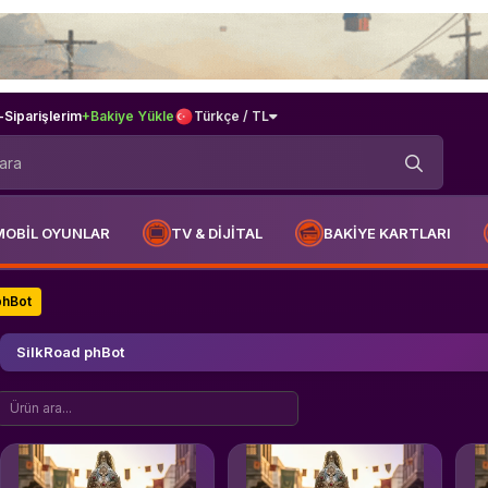
-
Siparişlerim
+Bakiye Yükle
Türkçe / TL
MOBİL OYUNLAR
TV & DİJİTAL
BAKİYE KARTLARI
phBot
SilkRoad phBot