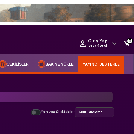
Giriş Yap
0
veya üye ol
ÇEKİLİŞLER
BAKİYE YÜKLE
YAYINCI DESTEKLE
Yalnızca Stoktakiler