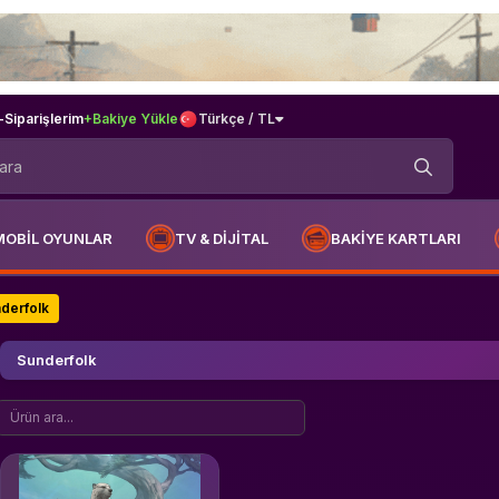
-
Siparişlerim
+Bakiye Yükle
Türkçe / TL
MOBİL OYUNLAR
TV & DİJİTAL
BAKİYE KARTLARI
derfolk
Sunderfolk