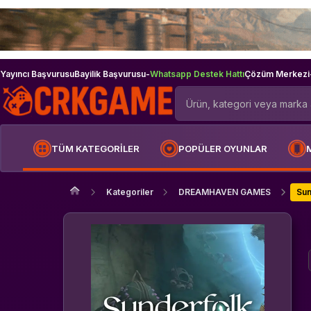
Yayıncı Başvurusu
Bayilik Başvurusu
-
Whatsapp Destek Hattı
Çözüm Merkezi
TÜM KATEGORİLER
POPÜLER OYUNLAR
Kategoriler
DREAMHAVEN GAMES
Sun