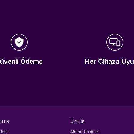
üvenli Ödeme
Her Cihaza Uy
ELER
ÜYELİK
tikası
Şifremi Unuttum