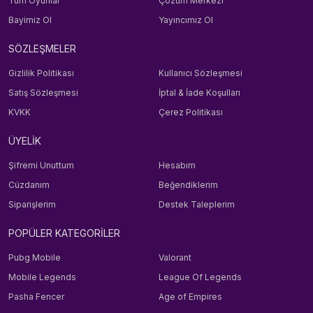
Tüm Oyunlar
Çözüm Merkezi
Bayimiz Ol
Yayıncımız Ol
SÖZLEŞMELER
Gizlilik Politikası
Kullanıcı Sözleşmesi
Satış Sözleşmesi
İptal & İade Koşulları
KVKK
Çerez Politikası
ÜYELİK
Şifremi Unuttum
Hesabım
Cüzdanım
Beğendiklerim
Siparişlerim
Destek Taleplerim
POPÜLER KATEGORİLER
Pubg Mobile
Valorant
Mobile Legends
League Of Legends
Pasha Fencer
Age of Empires