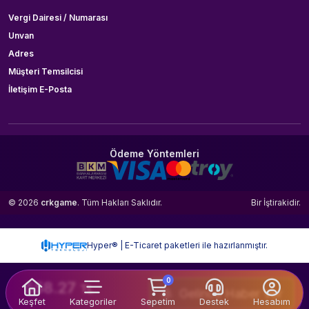
Vergi Dairesi / Numarası
Unvan
Adres
Müşteri Temsilcisi
İletişim E-Posta
Ödeme Yöntemleri
© 2026
crkgame
. Tüm Hakları Saklıdır.
Bir
İştirakidir.
Hyper® | E-Ticaret paketleri ile hazırlanmıştır.
0
558.27
TL
Gelince Haber Ver
Keşfet
Kategoriler
Sepetim
Destek
Hesabım