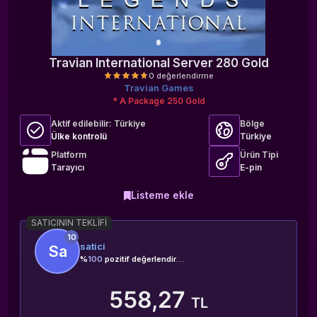
Travian International Server 280 Gold
Travian Games
* A Package 250 Gold
Aktif edilebilir:
Türkiye
Bölge
Ülke kontrolü
Türkiye
Platform
Ürün Tipi
Tarayıcı
E-pin
0 değerlendirme
Listeme ekle
SATICININ TEKLIFI
10
satici
Sa
%
100
pozitif değerlendirme
558,27
TL