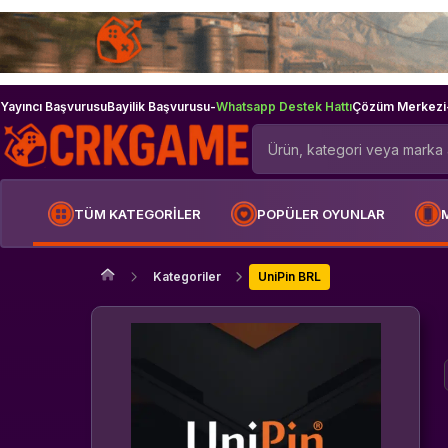
Yayıncı Başvurusu
Bayilik Başvurusu
-
Whatsapp Destek Hattı
Çözüm Merkezi
TÜM KATEGORİLER
POPÜLER OYUNLAR
Kategoriler
UniPin BRL