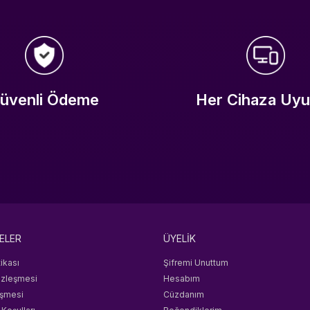
üvenli Ödeme
Her Cihaza Uy
ELER
ÜYELİK
tikası
Şifremi Unuttum
özleşmesi
Hesabım
eşmesi
Cüzdanım