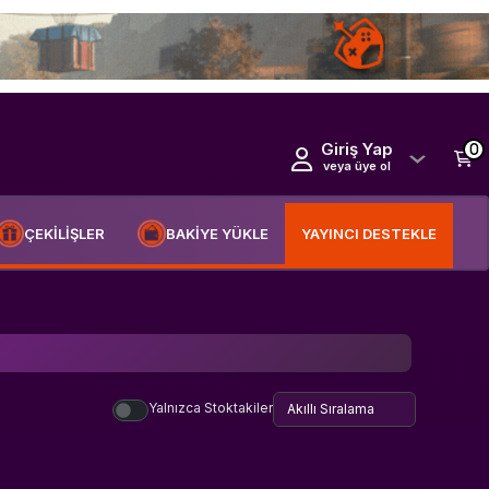
Giriş Yap
0
veya üye ol
ÇEKİLİŞLER
BAKİYE YÜKLE
YAYINCI DESTEKLE
Yalnızca Stoktakiler