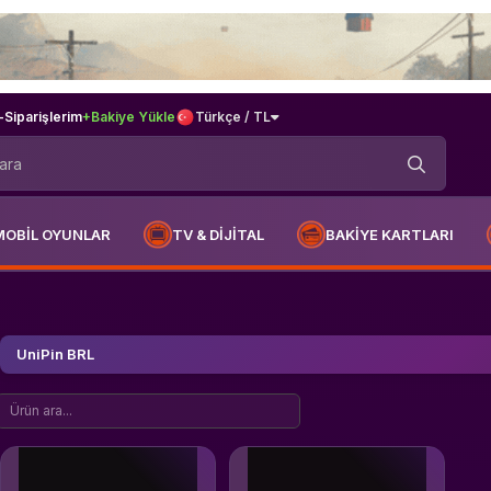
-
Siparişlerim
+Bakiye Yükle
Türkçe / TL
MOBİL OYUNLAR
TV & DİJİTAL
BAKİYE KARTLARI
UniPin BRL