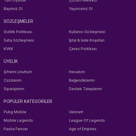
Tüm Oyunlar
Çözüm Merkezi
Bayimiz Ol
Yayıncımız Ol
SÖZLEŞMELER
Gizlilik Politikası
Kullanıcı Sözleşmesi
Satış Sözleşmesi
İptal & İade Koşulları
KVKK
Çerez Politikası
ÜYELİK
Şifremi Unuttum
Hesabım
Cüzdanım
Beğendiklerim
Siparişlerim
Destek Taleplerim
POPÜLER KATEGORİLER
Pubg Mobile
Valorant
Mobile Legends
League Of Legends
Pasha Fencer
Age of Empires