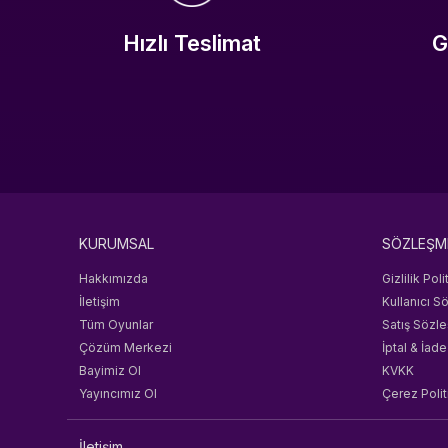
Hızlı Teslimat
G
KURUMSAL
SÖZLEŞM
Hakkımızda
Gizlilik Poli
İletişim
Kullanıcı S
Tüm Oyunlar
Satış Sözl
Çözüm Merkezi
İptal & İade
Bayimiz Ol
KVKK
Yayıncımız Ol
Çerez Polit
İletişim