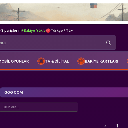
-
Siparişlerim
+Bakiye Yükle
Türkçe / TL
MOBİL OYUNLAR
TV & DİJİTAL
BAKİYE KARTLARI
GOG COM
‹
1