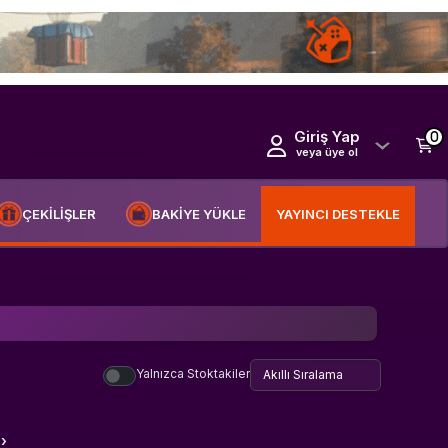
Giriş Yap
0
veya üye ol
ÇEKİLİŞLER
BAKİYE YÜKLE
YAYINCI DESTEKLE
Yalnızca Stoktakiler
›