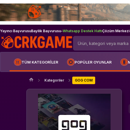
Yayıncı Başvurusu
Bayilik Başvurusu
-
Whatsapp Destek Hattı
Çözüm Merkezi
TÜM KATEGORİLER
POPÜLER OYUNLAR
Kategoriler
GOG COM