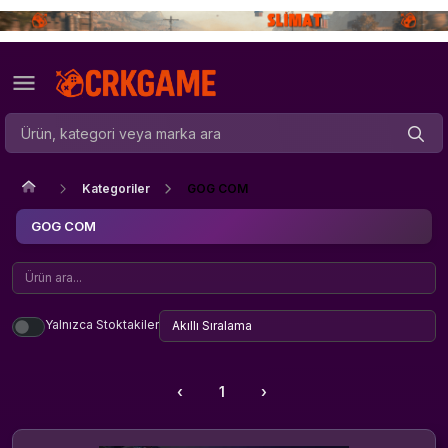
Kategoriler
GOG COM
GOG COM
Yalnızca Stoktakiler
‹
1
›