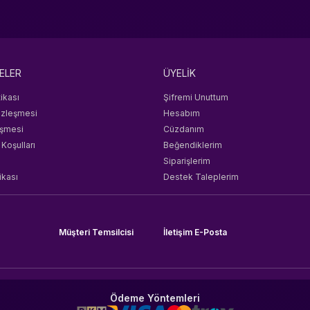
ELER
ÜYELİK
tikası
Şifremi Unuttum
özleşmesi
Hesabım
eşmesi
Cüzdanım
 Koşulları
Beğendiklerim
Siparişlerim
ikası
Destek Taleplerim
Müşteri Temsilcisi
İletişim E-Posta
Ödeme Yöntemleri