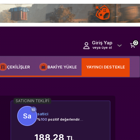
Giriş Yap
0
veya üye ol
ÇEKİLİŞLER
BAKİYE YÜKLE
YAYINCI DESTEKLE
SATICININ TEKLIFI
10
satici
Sa
%
100
pozitif değerlendirme
188,28
TL