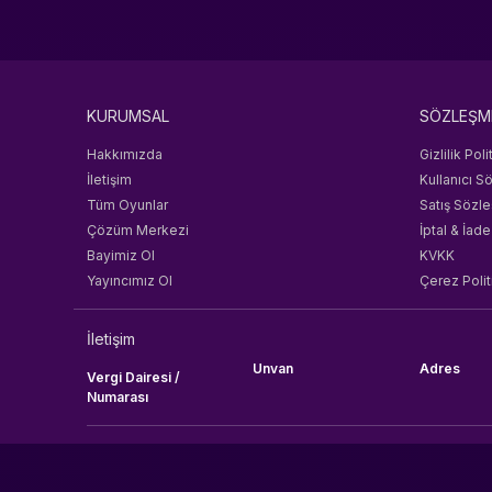
KURUMSAL
SÖZLEŞM
Hakkımızda
Gizlilik Poli
İletişim
Kullanıcı S
Tüm Oyunlar
Satış Sözl
Çözüm Merkezi
İptal & İade
Bayimiz Ol
KVKK
Yayıncımız Ol
Çerez Polit
İletişim
Unvan
Adres
Vergi Dairesi /
Numarası