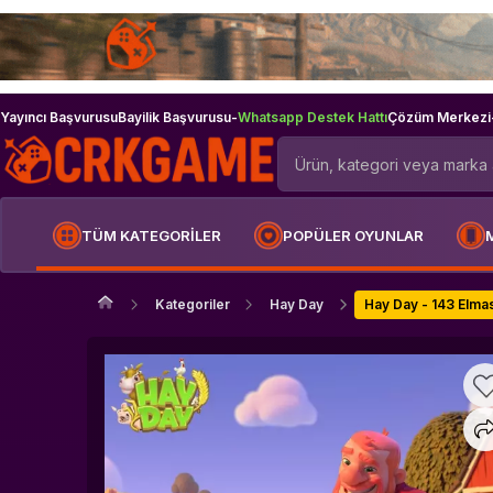
Yayıncı Başvurusu
Bayilik Başvurusu
-
Whatsapp Destek Hattı
Çözüm Merkezi
TÜM KATEGORİLER
POPÜLER OYUNLAR
Kategoriler
Hay Day
Hay Day - 143 Elma