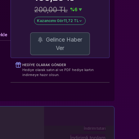
200,00 TL
%6
Kazancımı Gör
11,72 TL
ekle
Gelince Haber
Ver
HEDIYE OLARAK GÖNDER
Hediye olarak satın al ve PDF hediye kartın
indirmeye hazır olsun.
İndirim tutarı
İndirimli toplam