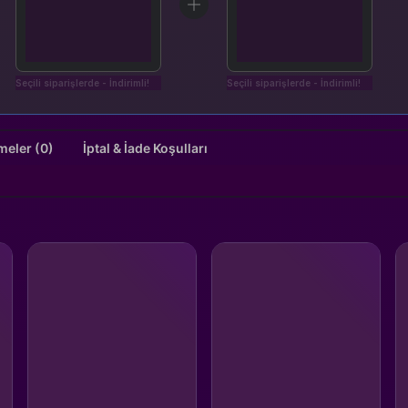
Seçili siparişlerde - İndirimli!
Seçili siparişlerde - İndirimli!
Değerlendirmeler (0)
İptal & İade Koşulları