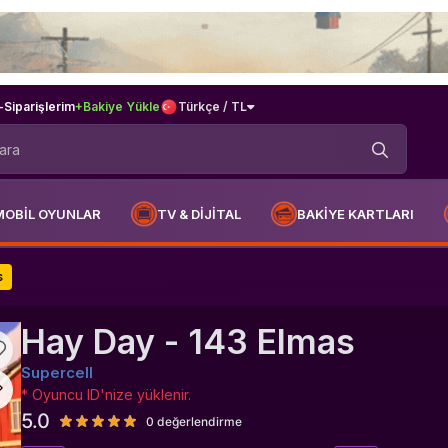
-
Siparişlerim
+Bakiye Yükle
Türkçe / TL
MOBİL OYUNLAR
TV & DİJİTAL
BAKİYE KARTLARI
s
Hay Day - 143 Elmas
Supercell
* Oyuncu ID'nize yüklenir.
5.0
0 değerlendirme