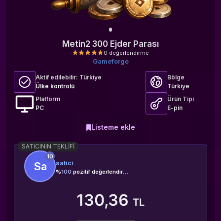
Metin2 300 Ejder Parası
Gameforge
Aktif edilebilir:
Türkiye
Bölge
Ülke kontrolü
Türkiye
Platform
Ürün Tipi
PC
E-pin
0 değerlendirme
Listeme ekle
SATICININ TEKLIFI
10
satici
Sa
%
100
pozitif değerlendirme
130,36
TL