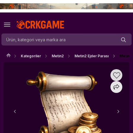
Kategoriler
Metin2
Metin2 Ejder Parası
Metin2 