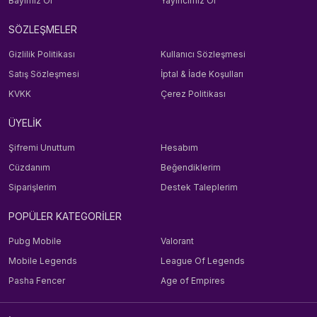
Bayimiz Ol
Yayıncımız Ol
SÖZLEŞMELER
Gizlilik Politikası
Kullanıcı Sözleşmesi
Satış Sözleşmesi
İptal & İade Koşulları
KVKK
Çerez Politikası
ÜYELİK
Şifremi Unuttum
Hesabım
Cüzdanım
Beğendiklerim
Siparişlerim
Destek Taleplerim
POPÜLER KATEGORİLER
Pubg Mobile
Valorant
Mobile Legends
League Of Legends
Pasha Fencer
Age of Empires