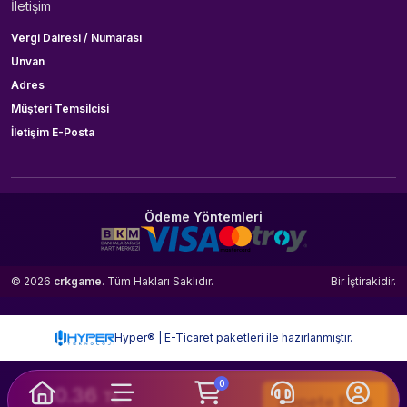
İletişim
Vergi Dairesi / Numarası
Unvan
Adres
Müşteri Temsilcisi
İletişim E-Posta
Ödeme Yöntemleri
© 2026
crkgame
. Tüm Hakları Saklıdır.
Bir
İştirakidir.
Hyper® | E-Ticaret paketleri ile hazırlanmıştır.
0
130.36
TL
Sepete Ekle