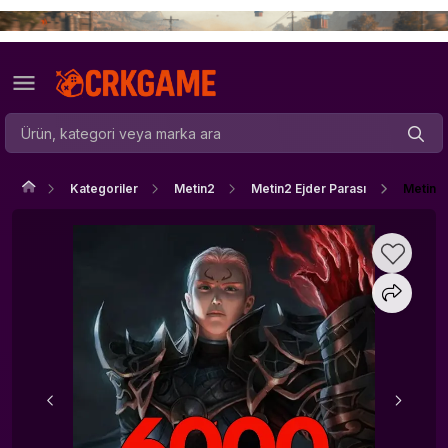
Kategoriler
Metin2
Metin2 Ejder Parası
Metin2 