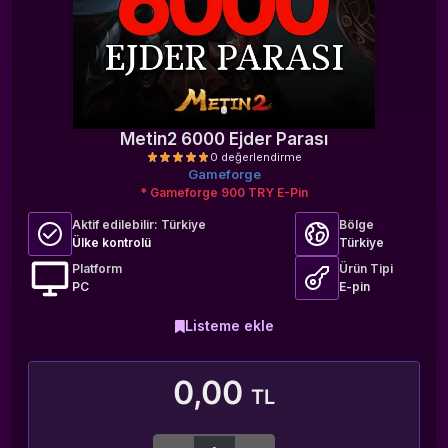
Metin2 6000 Ejder Parası
Gameforge
* Gameforge 900 TRY E-Pin
Aktif edilebilir:
Türkiye
Bölge
Ülke kontrolü
Türkiye
Platform
Ürün Tipi
PC
E-pin
0 değerlendirme
Listeme ekle
0,00
TL