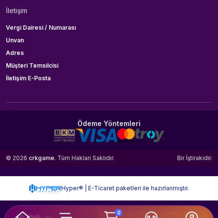
İletişim
Vergi Dairesi / Numarası
Unvan
Adres
Müşteri Temsilcisi
İletişim E-Posta
Ödeme Yöntemleri
© 2026
crkgame
. Tüm Hakları Saklıdır.
Bir
İştirakidir.
Hyper® | E-Ticaret paketleri ile hazırlanmıştır.
0